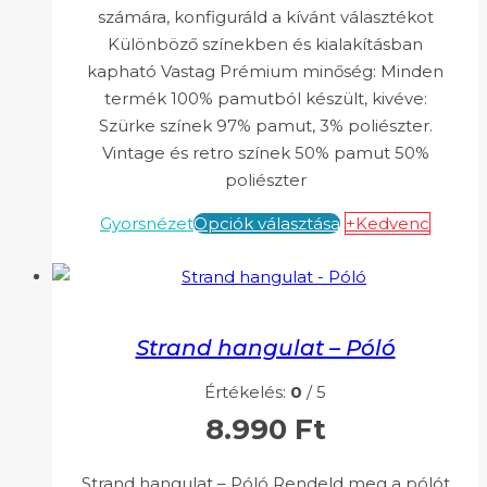
számára, konfiguráld a kívánt választékot
Különböző színekben és kialakításban
kapható Vastag Prémium minőség: Minden
termék 100% pamutból készült, kivéve:
Szürke színek 97% pamut, 3% poliészter.
Vintage és retro színek 50% pamut 50%
poliészter
Gyorsnézet
Opciók választása
+Kedvenc
Strand hangulat – Póló
Értékelés:
0
/ 5
8.990
Ft
Strand hangulat – Póló Rendeld meg a pólót