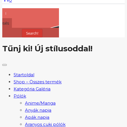
0
resés
Search!
Tűnj ki! Új stílusoddal!
Startoldal
Shop – Összes termék
Kategória Galéria
Pólók
Anime/Manga
Anyák napja
Apák napja
Aranyos cuki pólók