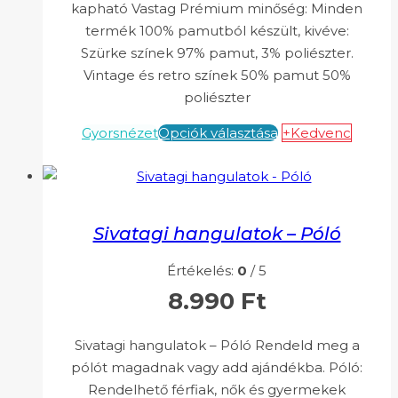
kapható Vastag Prémium minőség: Minden
termék 100% pamutból készült, kivéve:
Szürke színek 97% pamut, 3% poliészter.
Vintage és retro színek 50% pamut 50%
poliészter
Gyorsnézet
Opciók választása
+Kedvenc
Sivatagi hangulatok – Póló
Értékelés:
0
/ 5
8.990
Ft
Sivatagi hangulatok – Póló Rendeld meg a
pólót magadnak vagy add ajándékba. Póló:
Rendelhető férfiak, nők és gyermekek