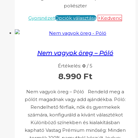
poliészter
Gyorsnézet
Opciók választása
+Kedvenc
Nem vagyok öreg – Póló
Értékelés:
0
/ 5
8.990
Ft
Nem vagyok öreg – Póló Rendeld meg a
pólót magadnak vagy add ajándékba. Póló:
Rendelhető férfiak, nők és gyermekek
számára, konfiguráld a kívánt választékot
Különböző színekben és kialakításban
kapható Vastag Prémium minőség: Minden
termék 100% pamutból készült, kivéve: