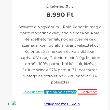
Értékelés:
0
/ 5
8.990
Ft
Szavazz a Nagylábúra – Póló Rendeld meg a
pólót magadnak vagy add ajándékba. Póló:
Rendelhető férfiak, nők és gyermekek
számára, konfiguráld a kívánt választékot
Különböző színekben és kialakításban
kapható Vastag Prémium minőség: Minden
termék 100% pamutból készült, kivéve:
Szürke színek 97% pamut, 3% poliészter.
Vintage és retro színek 50% pamut 50%
poliészter
Gyorsnézet
Opciók választása
+Kedvenc