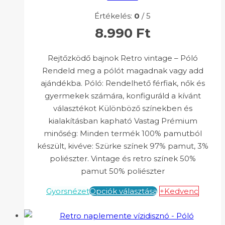
Értékelés:
0
/ 5
8.990
Ft
Rejtőzködő bajnok Retro vintage – Póló
Rendeld meg a pólót magadnak vagy add
ajándékba. Póló: Rendelhető férfiak, nők és
gyermekek számára, konfiguráld a kívánt
választékot Különböző színekben és
kialakításban kapható Vastag Prémium
minőség: Minden termék 100% pamutból
készült, kivéve: Szürke színek 97% pamut, 3%
poliészter. Vintage és retro színek 50%
pamut 50% poliészter
Gyorsnézet
Opciók választása
+Kedvenc