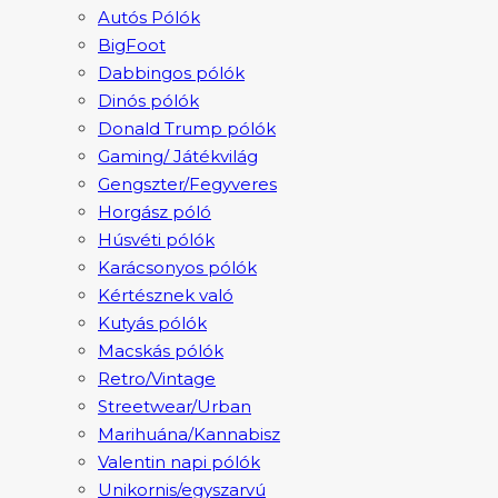
Autós Pólók
BigFoot
Dabbingos pólók
Dinós pólók
Donald Trump pólók
Gaming/ Játékvilág
Gengszter/Fegyveres
Horgász póló
Húsvéti pólók
Karácsonyos pólók
Kértésznek való
Kutyás pólók
Macskás pólók
Retro/Vintage
Streetwear/Urban
Marihuána/Kannabisz
Valentin napi pólók
Unikornis/egyszarvú