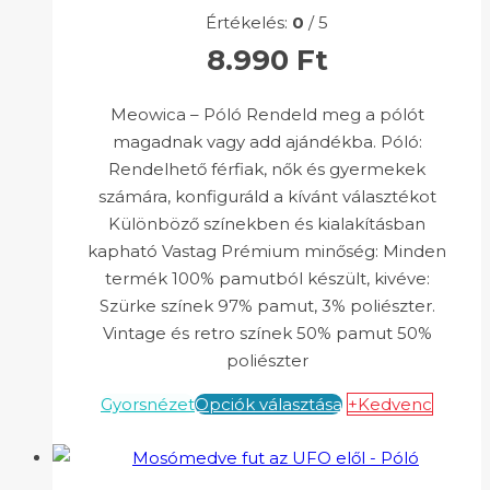
Értékelés:
0
/ 5
8.990
Ft
Meowica – Póló Rendeld meg a pólót
magadnak vagy add ajándékba. Póló:
Rendelhető férfiak, nők és gyermekek
számára, konfiguráld a kívánt választékot
Különböző színekben és kialakításban
kapható Vastag Prémium minőség: Minden
termék 100% pamutból készült, kivéve:
Szürke színek 97% pamut, 3% poliészter.
Vintage és retro színek 50% pamut 50%
poliészter
Gyorsnézet
Opciók választása
+Kedvenc