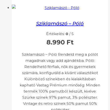
Sziklamászó – Póló
Értékelés:
0
/ 5
8.990
Ft
Sziklamászó – Póló Rendeld meg a pólót
magadnak vagy add ajándékba. Póló:
Rendelhető férfiak, nők és gyermekek
számára, konfiguráld a kívánt választékot
Különböző színekben és kialakításban
kapható Vastag Prémium minőség: Minden
termék 100% pamutból készült, kivéve:
Szürke színek 97% pamut, 3% poliészter.
Vintage és retro színek 50% pamut 50%
poliészter