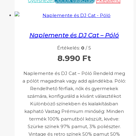
Gyorsnézet
Opciók választása
+Kedvenc
Naplemente és DJ Cat – Póló
Értékelés:
0
/ 5
8.990
Ft
Naplemente és DJ Cat – Póló Rendeld meg
a pólót magadnak vagy add ajándékba. Póló:
Rendelhető férfiak, nők és gyermekek
számára, konfiguráld a kívánt választékot
Különböző színekben és kialakításban
kapható Vastag Prémium minőség: Minden
termék 100% pamutból készült, kivéve:
Szürke színek 97% pamut, 3% poliészter.
Vintage és retro színek 50% pamut 50%