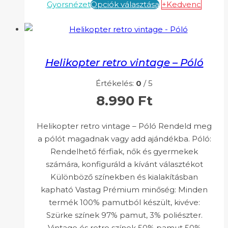
Gyorsnézet
Opciók választása
+Kedvenc
Helikopter retro vintage – Póló
Értékelés:
0
/ 5
8.990
Ft
Helikopter retro vintage – Póló Rendeld meg
a pólót magadnak vagy add ajándékba. Póló:
Rendelhető férfiak, nők és gyermekek
számára, konfiguráld a kívánt választékot
Különböző színekben és kialakításban
kapható Vastag Prémium minőség: Minden
termék 100% pamutból készült, kivéve:
Szürke színek 97% pamut, 3% poliészter.
Vintage és retro színek 50% pamut 50%