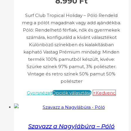
8.990
Ft
Surf Club Tropical Holiday – Póló Rendeld
meg a pólót magadnak vagy add ajándékba.
Póló: Rendelhető férfiak, nők és gyermekek
számára, konfiguráld a kívánt választékot
Különböző színekben és kialakításban
kapható Vastag Prémium minőség: Minden
termék 100% pamutból készült, kivéve:
Szürke színek 97% pamut, 3% poliészter.
Vintage és retro színek 50% pamut 50%
poliészter
Gyorsnézet
Opciók választása
+Kedvenc
Szavazz a Nagylábúra – Póló