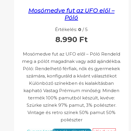
Mosómedve fut az UFO elől –
Póló
Értékelés:
0
/ 5
8.990
Ft
Mosómedve fut az UFO elől – Póló Rendeld
meg a pólót magadnak vagy add ajándékba.
Póló: Rendelhető férfiak, nők és gyermekek
számára, konfiguráld a kívánt választékot
Különböző színekben és kialakításban
kapható Vastag Prémium minőség: Minden
termék 100% pamutból készült, kivéve:
Szürke színek 97% pamut, 3% poliészter.
Vintage és retro színek 50% pamut 50%
poliészter