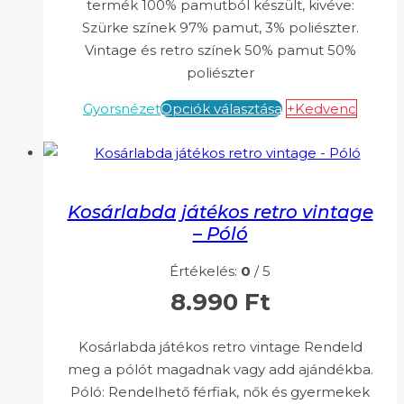
termék 100% pamutból készült, kivéve:
Szürke színek 97% pamut, 3% poliészter.
Vintage és retro színek 50% pamut 50%
poliészter
Gyorsnézet
Opciók választása
+Kedvenc
Kosárlabda játékos retro vintage
– Póló
Értékelés:
0
/ 5
8.990
Ft
Kosárlabda játékos retro vintage Rendeld
meg a pólót magadnak vagy add ajándékba.
Póló: Rendelhető férfiak, nők és gyermekek