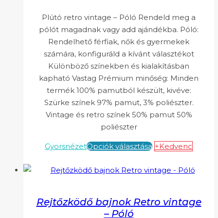
Plútó retro vintage – Póló Rendeld meg a
pólót magadnak vagy add ajándékba. Póló:
Rendelhető férfiak, nők és gyermekek
számára, konfiguráld a kívánt választékot
Különböző színekben és kialakításban
kapható Vastag Prémium minőség: Minden
termék 100% pamutból készült, kivéve:
Szürke színek 97% pamut, 3% poliészter.
Vintage és retro színek 50% pamut 50%
poliészter
Gyorsnézet
Opciók választása
+Kedvenc
Rejtőzködő bajnok Retro vintage
– Póló