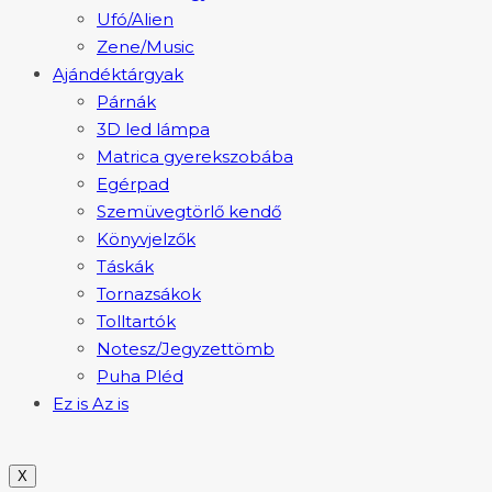
Ufó/Alien
Zene/Music
Ajándéktárgyak
Párnák
3D led lámpa
Matrica gyerekszobába
Egérpad
Szemüvegtörlő kendő
Könyvjelzők
Táskák
Tornazsákok
Tolltartók
Notesz/Jegyzettömb
Puha Pléd
Ez is Az is
X