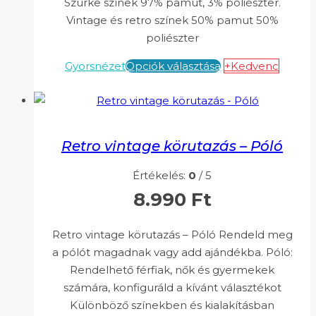
Szürke színek 97% pamut, 3% poliészter.
Vintage és retro színek 50% pamut 50%
poliészter
Gyorsnézet
Opciók választása
+Kedvenc
Retro vintage körutazás – Póló
Értékelés:
0
/ 5
8.990
Ft
Retro vintage körutazás – Póló Rendeld meg
a pólót magadnak vagy add ajándékba. Póló:
Rendelhető férfiak, nők és gyermekek
számára, konfiguráld a kívánt választékot
Különböző színekben és kialakításban