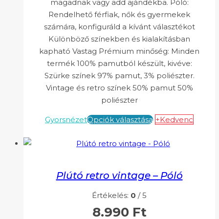
magadnak vagy add ajándékba. Póló:
Rendelhető férfiak, nők és gyermekek
számára, konfiguráld a kívánt választékot
Különböző színekben és kialakításban
kapható Vastag Prémium minőség: Minden
termék 100% pamutból készült, kivéve:
Szürke színek 97% pamut, 3% poliészter.
Vintage és retro színek 50% pamut 50%
poliészter
Gyorsnézet
Opciók választása
+Kedvenc
Plútó retro vintage – Póló
Értékelés:
0
/ 5
8.990
Ft