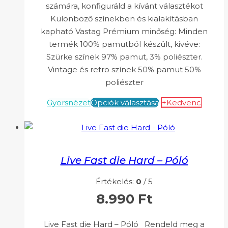
számára, konfiguráld a kívánt választékot
Különböző színekben és kialakításban
kapható Vastag Prémium minőség: Minden
termék 100% pamutból készült, kivéve:
Szürke színek 97% pamut, 3% poliészter.
Vintage és retro színek 50% pamut 50%
poliészter
Gyorsnézet
Opciók választása
+Kedvenc
Live Fast die Hard – Póló
Értékelés:
0
/ 5
8.990
Ft
Live Fast die Hard – Póló Rendeld meg a