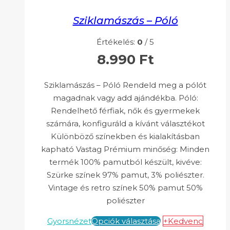
Sziklamászás – Póló
Értékelés:
0
/ 5
8.990
Ft
Sziklamászás – Póló Rendeld meg a pólót
magadnak vagy add ajándékba. Póló:
Rendelhető férfiak, nők és gyermekek
számára, konfiguráld a kívánt választékot
Különböző színekben és kialakításban
kapható Vastag Prémium minőség: Minden
termék 100% pamutból készült, kivéve:
Szürke színek 97% pamut, 3% poliészter.
Vintage és retro színek 50% pamut 50%
poliészter
Gyorsnézet
Opciók választása
+Kedvenc