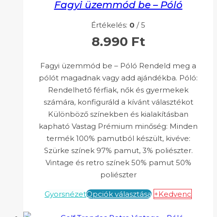
Fagyi üzemmód be – Póló
Értékelés:
0
/ 5
8.990
Ft
Fagyi üzemmód be – Póló Rendeld meg a
pólót magadnak vagy add ajándékba. Póló:
Rendelhető férfiak, nők és gyermekek
számára, konfiguráld a kívánt választékot
Különböző színekben és kialakításban
kapható Vastag Prémium minőség: Minden
termék 100% pamutból készült, kivéve:
Szürke színek 97% pamut, 3% poliészter.
Vintage és retro színek 50% pamut 50%
poliészter
Gyorsnézet
Opciók választása
+Kedvenc