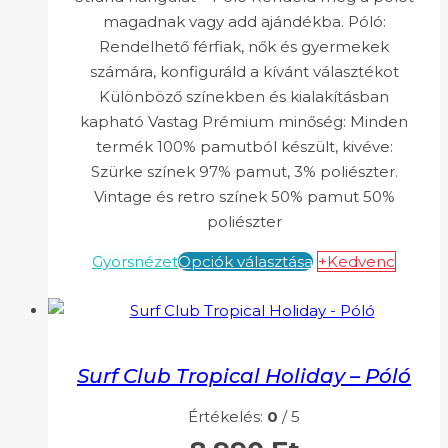
magadnak vagy add ajándékba. Póló:
Rendelhető férfiak, nők és gyermekek
számára, konfiguráld a kívánt választékot
Különböző színekben és kialakításban
kapható Vastag Prémium minőség: Minden
termék 100% pamutból készült, kivéve:
Szürke színek 97% pamut, 3% poliészter.
Vintage és retro színek 50% pamut 50%
poliészter
Gyorsnézet
Opciók választása
+Kedvenc
Surf Club Tropical Holiday – Póló
Értékelés:
0
/ 5