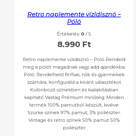
Retro naplemente vízidisznó –
Póló
Értékelés:
0
/ 5
8.990
Ft
Retro naplemente vízidisznó – Póló Rendeld
meg a pólót magadnak vagy add ajándékba.
Póló: Rendelhető férfiak, nők és gyermekek
számára, konfiguráld a kívánt választékot
Különböző színekben és kialakításban
kapható Vastag Prémium minőség: Minden
termék 100% pamutból készült, kivéve:
Szürke színek 97% pamut, 3% poliészter.
Vintage és retro színek 50% pamut 50%
poliészter