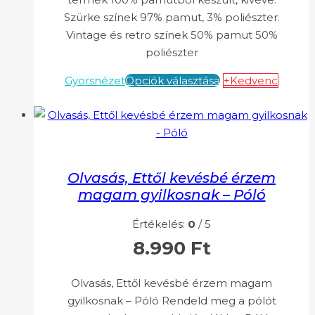
Szürke színek 97% pamut, 3% poliészter.
Vintage és retro színek 50% pamut 50%
poliészter
Gyorsnézet
Opciók választása
+Kedvenc
Olvasás, Ettől kevésbé érzem
magam gyilkosnak – Póló
Értékelés:
0
/ 5
8.990
Ft
Olvasás, Ettől kevésbé érzem magam
gyilkosnak – Póló Rendeld meg a pólót