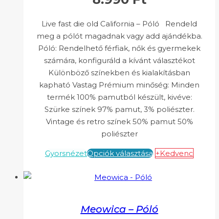
Live fast die old California – Póló Rendeld
meg a pólót magadnak vagy add ajándékba.
Póló: Rendelhető férfiak, nők és gyermekek
számára, konfiguráld a kívánt választékot
Különböző színekben és kialakításban
kapható Vastag Prémium minőség: Minden
termék 100% pamutból készült, kivéve:
Szürke színek 97% pamut, 3% poliészter.
Vintage és retro színek 50% pamut 50%
poliészter
Gyorsnézet
Opciók választása
+Kedvenc
Meowica – Póló