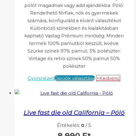
pólót magadnak vagy add ajándékba. Póló:
Rendelhető férfiak, nők és gyermekek
számára, konfiguráld a kívánt választékot
Különböző színekben és kialakításban
kapható Vastag Prémium minőség: Minden
termék 100% pamutból készült, kivéve:
Szürke színek 97% pamut, 3% poliészter.
Vintage és retro színek 50% pamut 50%
poliészter
Gyorsnézet
Opciók választása
+Kedvenc
Live fast die old California – Póló
Értékelés:
0
/ 5
8.990
Ft