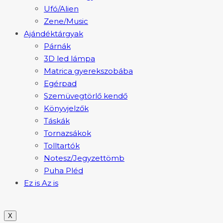
Ufó/Alien
Zene/Music
Ajándéktárgyak
Párnák
3D led lámpa
Matrica gyerekszobába
Egérpad
Szemüvegtörlő kendő
Könyvjelzők
Táskák
Tornazsákok
Tolltartók
Notesz/Jegyzettömb
Puha Pléd
Ez is Az is
X