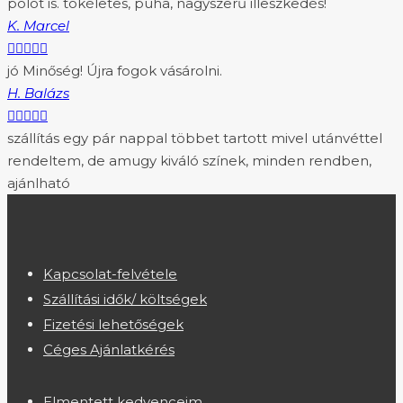
pólót is. tökéletes, puha, nagyszerű illeszkedés!
K. Marcel





jó Minőség! Újra fogok vásárolni.
H. Balázs





szállítás egy pár nappal többet tartott mivel utánvéttel
rendeltem, de amugy kiváló színek, minden rendben,
ajánlható
Kapcsolat-felvétele
Szállítási idők/ költségek
Fizetési lehetőségek
Céges Ajánlatkérés
Elmentett kedvenceim