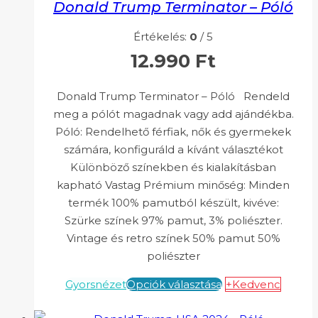
Donald Trump Terminator – Póló
Értékelés:
0
/ 5
12.990
Ft
Donald Trump Terminator – Póló Rendeld
meg a pólót magadnak vagy add ajándékba.
Póló: Rendelhető férfiak, nők és gyermekek
számára, konfiguráld a kívánt választékot
Különböző színekben és kialakításban
kapható Vastag Prémium minőség: Minden
termék 100% pamutból készült, kivéve:
Szürke színek 97% pamut, 3% poliészter.
Vintage és retro színek 50% pamut 50%
poliészter
Gyorsnézet
Opciók választása
+Kedvenc