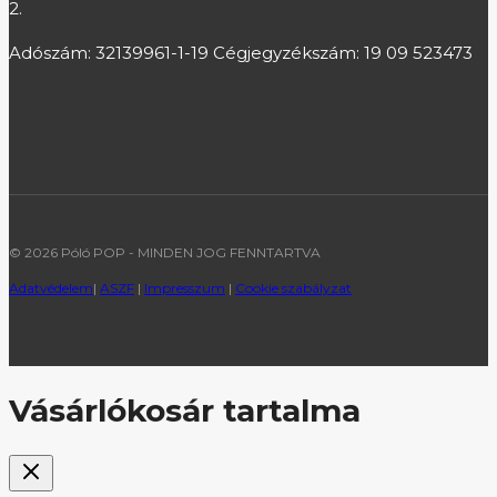
2.
Adószám: 32139961-1-19 Cégjegyzékszám: 19 09 523473
© 2026 Póló POP - MINDEN JOG FENNTARTVA
Adatvédelem
|
ASZF
|
Impresszum
|
Cookie szabályzat
Vásárlókosár tartalma