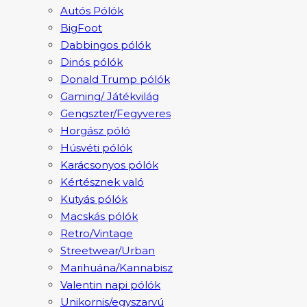
Autós Pólók
BigFoot
Dabbingos pólók
Dinós pólók
Donald Trump pólók
Gaming/ Játékvilág
Gengszter/Fegyveres
Horgász póló
Húsvéti pólók
Karácsonyos pólók
Kértésznek való
Kutyás pólók
Macskás pólók
Retro/Vintage
Streetwear/Urban
Marihuána/Kannabisz
Valentin napi pólók
Unikornis/egyszarvú