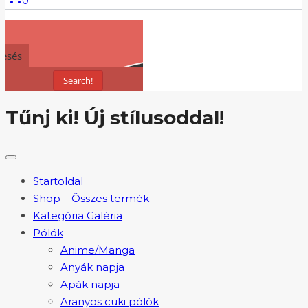
0
resés
Search!
Tűnj ki! Új stílusoddal!
Startoldal
Shop – Összes termék
Kategória Galéria
Pólók
Anime/Manga
Anyák napja
Apák napja
Aranyos cuki pólók