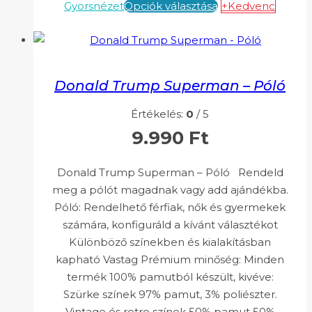
Gyorsnézet
Opciók választása
+Kedvenc
Donald Trump Superman – Póló
Értékelés:
0
/ 5
9.990
Ft
Donald Trump Superman – Póló Rendeld
meg a pólót magadnak vagy add ajándékba.
Póló: Rendelhető férfiak, nők és gyermekek
számára, konfiguráld a kívánt választékot
Különböző színekben és kialakításban
kapható Vastag Prémium minőség: Minden
termék 100% pamutból készült, kivéve:
Szürke színek 97% pamut, 3% poliészter.
Vintage és retro színek 50% pamut 50%