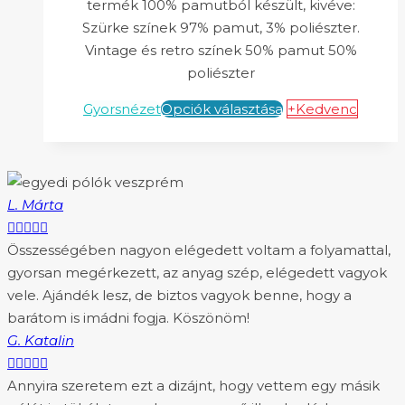
termék 100% pamutból készült, kivéve:
Szürke színek 97% pamut, 3% poliészter.
Vintage és retro színek 50% pamut 50%
poliészter
Gyorsnézet
Opciók választása
+Kedvenc
L. Márta





Összességében nagyon elégedett voltam a folyamattal,
gyorsan megérkezett, az anyag szép, elégedett vagyok
vele. Ajándék lesz, de biztos vagyok benne, hogy a
barátom is imádni fogja. Köszönöm!
G. Katalin





Annyira szeretem ezt a dizájnt, hogy vettem egy másik